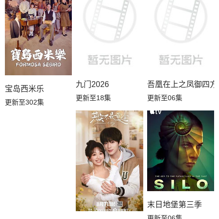
九门2026
吾凰在上之凤御四方
宝岛西米乐
更新至18集
更新至06集
更新至302集
末日地堡第三季
更新至06集