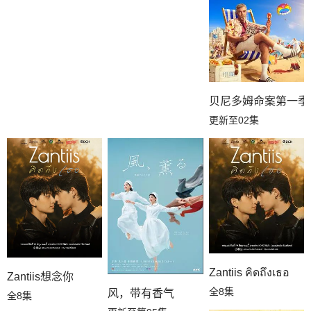
贝尼多姆命案第一季
更新至02集
Zantiis คิดถึงเธอ
Zantiis想念你
全8集
风，带有香气
全8集