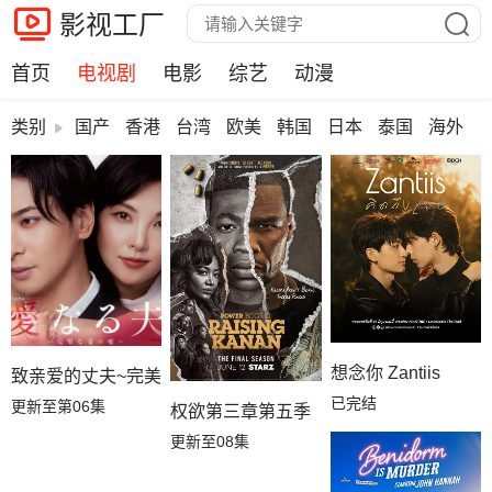
影视工厂
首页
电视剧
电影
综艺
动漫
类别
国产
香港
台湾
欧美
韩国
日本
泰国
海外
想念你 Zantiis
致亲爱的丈夫~完美妻子的谎言~
已完结
更新至第06集
权欲第三章第五季
更新至08集