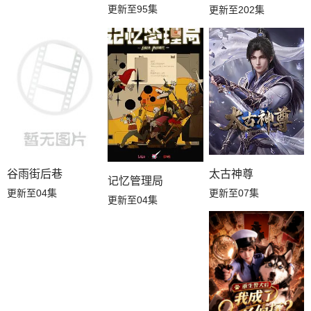
更新至95集
更新至202集
第37集
第36集
第35集
第34集
第33集
第32集
第31集
第30集
第29集
第28集
第27集
第26集
谷雨街后巷
太古神尊
第25集
第24集
第23集
记忆管理局
更新至04集
更新至07集
更新至04集
第22集
第21集
第20集
第19集
第18集
第17集
第16集
第15集
第14集