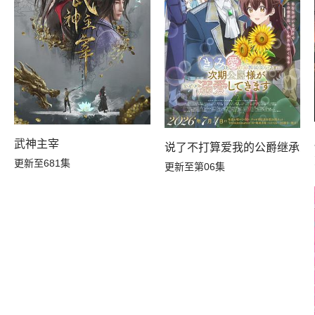
第36集
第35集
第30集
第29集
第24集
第23集
武神主宰
第18集
第17集
说了不打算爱我的公爵继承人
更新至681集
更新至第06集
第12集
第11集
第06集
第05集