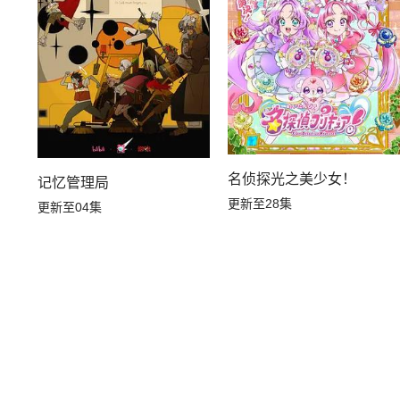
第38集
第37集
第32集
第31集
第26集
第25集
名侦探光之美少女！
记忆管理局
第20集
第19集
更新至28集
更新至04集
第14集
第13集
第08集
第07集
第02集
第01集