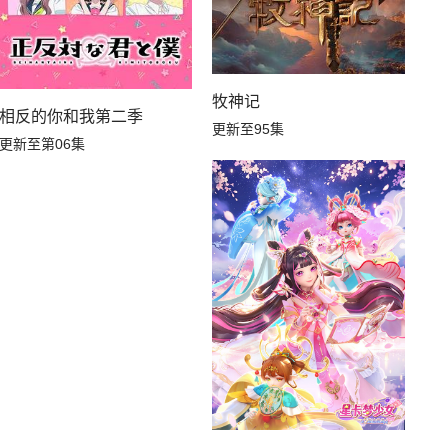
牧神记
相反的你和我第二季
更新至95集
更新至第06集