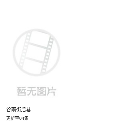
谷雨街后巷
更新至04集