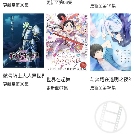
更新至第06集
更新至第06集
更新至第19集
第57集
第56集
第55集
第54集
第53集
第52集
第51集
第50集
第49集
第48集
第47集
第46集
第45集
第44集
第43集
骸骨骑士大人异世界冒险中Ⅱ
与奔跑在透明之夜的
世界在起舞
更新至第06集
更新至第06集
更新至07集
第42集
第41集
第40集
第39集
第38集
第37集
第36集
第35集
第34集