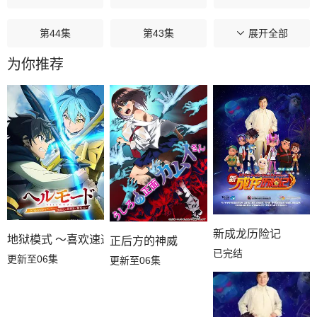
第44集
第43集
第42集
展开全部
为你推荐
第41集
第40集
第39集
第38集
第37集
第36集
第35集
第34集
第33集
第32集
第31集
第30集
第29集
第28集
第27集
新成龙历险记
地狱模式 ～喜欢速通游戏的玩家在废设定异世界无双～第2季
正后方的神威
已完结
更新至06集
更新至06集
第26集
第25集
第24集
第23集
第22集
第21集