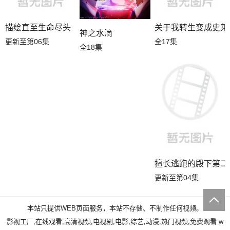
描绘直至生命尽头
关于我转生变成史莱
神之水滴
更新至第06集
全17集
全18集
擅长逃跑的殿下第二
更新至第04集
本站只提供WEB页面服务，本站不存储、不制作任何视频。
影视工厂,在线观看,高清视频,电视剧,电影,综艺,动漫,热门视频,免费观看
w