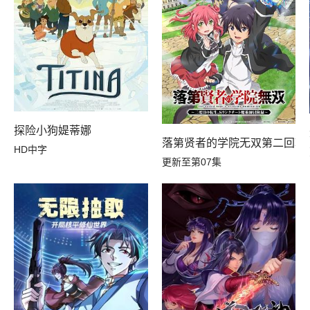
探险小狗媞蒂娜
落第贤者的学院无双第二回转
HD中字
更新至第07集