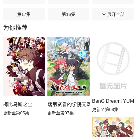
第17集
第16集
第15集
展开全部
为你推荐
第14集
第13集
第12集
第11集
第10集
第09集
第08集
第07集
第06集
第05集
第04集
第03集
第02集
第01集
BanG Dream! YUM
梅比乌斯之尘
落第贤者的学院无双第二回转生，S等级
更新至第08集
更新至第05集
更新至第07集