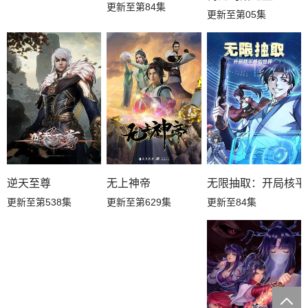
更新至第84集
更新至第05集
无限抽取：开局核平
逆天至尊
无上神帝
更新至84集
更新至第538集
更新至第629集