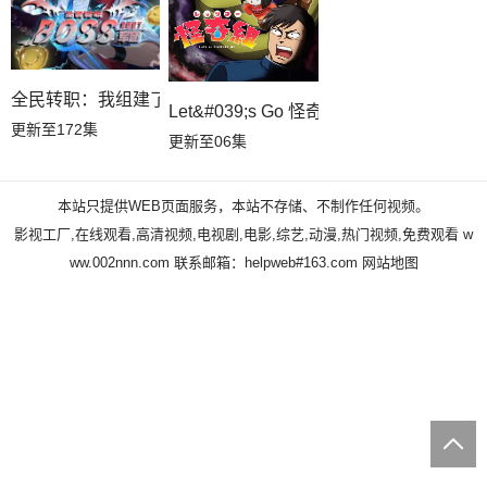
全民转职：我组建了BOSS军团动态漫
Let&#039;s Go 怪奇组
更新至172集
更新至06集
本站只提供WEB页面服务，本站不存储、不制作任何视频。
影视工厂,在线观看,高清视频,电视剧,电影,综艺,动漫,热门视频,免费观看
w
ww.002nnn.com
联系邮箱：helpweb#163.com
网站地图