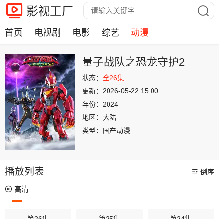
影视工厂
首页
电视剧
电影
综艺
动漫
量子战队之恐龙守护2
状态：
全26集
更新：
2026-05-22 15:00
年份：
2024
地区：
大陆
类型：
国产动漫
播放列表
倒序
高清
第26集
第25集
第24集