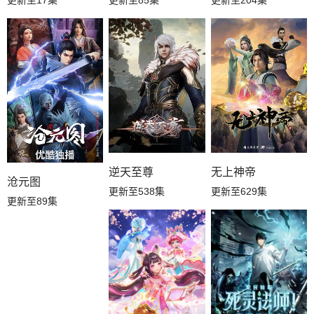
逆天至尊
无上神帝
沧元图
更新至538集
更新至629集
更新至89集