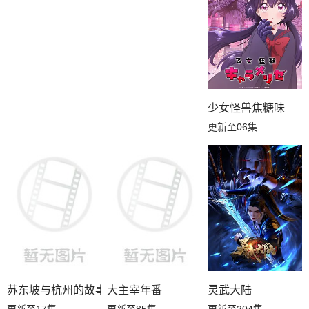
少女怪兽焦糖味
更新至06集
苏东坡与杭州的故事
大主宰年番
灵武大陆
更新至17集
更新至85集
更新至204集