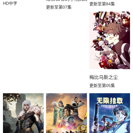
HD中字
更新至第84集
更新至第07集
梅比乌斯之尘
更新至第05集