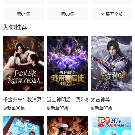
第04集
第03集
第02集
展开全部
为你推荐
第01集
千金归来：我清算了枕边人
当上神明后，我带着信徒干翻了废土
太古神尊
更新至06集
更新至07集
更新至07集