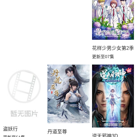
花样少男少女第2季
更新至07集
盗妖行
丹道至尊
逆天邪神3D