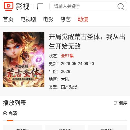
影视工厂
首页
电视剧
电影
综艺
动漫
开局觉醒荒古圣体，我从出
生开始无敌
状态：
全57集
更新：
2026-05-24 09:20
年份：
2026
地区：
大陆
类型：
国产动漫
播放列表
倒序
高清