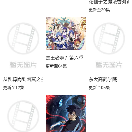
花仙子之魔法香对论
更新至20集
第06集
第05集
第04集
第03集
第02集
第01集
是王者啊？第六季
更新至04集
从乱葬岗到幽冥之主
东大高武学院
更新至12集
更新至05集