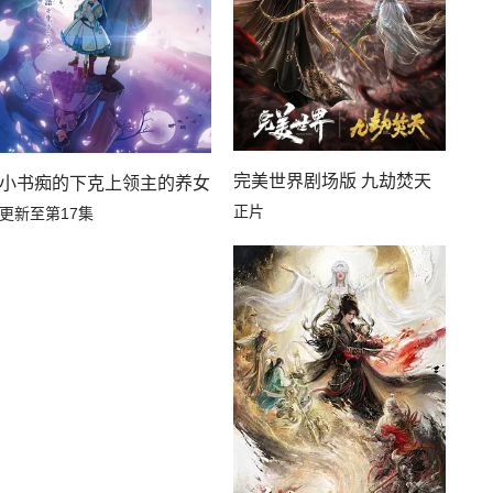
完美世界剧场版 九劫焚天
小书痴的下克上领主的养女
正片
更新至第17集