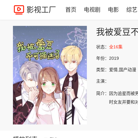
影视工厂
首页
电视剧
电影
综艺
我被爱豆
状态：
全16集
年份：
2019
类型：
爱情,国产动漫
主演：
简介：
因为追星而被
时女友并要和