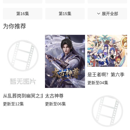
第16集
第15集
第14集
展开全部
为你推荐
第13集
第12集
第11集
第10集
第09集
第08集
第07集
第06集
第05集
是王者啊？第六季
第04集
第03集
第02集
更新至04集
第01集
从乱葬岗到幽冥之主
太古神尊
更新至12集
更新至06集