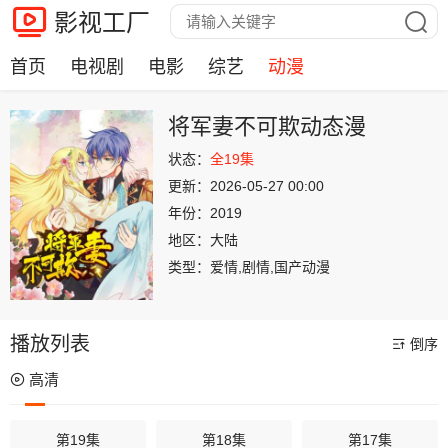
影视工厂
首页
电视剧
电影
综艺
动漫
将军妻不可欺动态漫
状态：
全19集
更新：
2026-05-27 00:00
年份：
2019
地区：
大陆
类型：
爱情,剧情,国产动漫
播放列表
倒序
高清
第19集
第18集
第17集