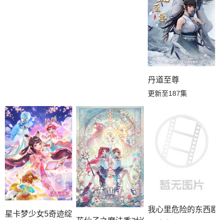
丹道至尊
更新至187集
我心里危险的东西剧
星卡梦少女5奇迹绽放