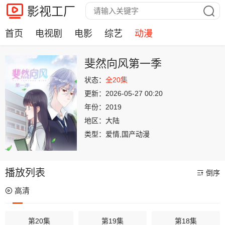
影视工厂
首页
电视剧
电影
综艺
动漫
斐然向风第一季
状态：
全20集
更新：
2026-05-27 00:20
年份：
2019
地区：
大陆
类型：
爱情,国产动漫
播放列表
倒序
高清
第20集
第19集
第18集