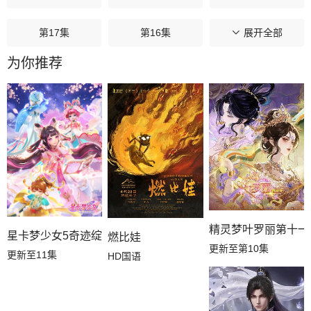
第17集
第16集
第15集
展开全部
为你推荐
第14集
第13集
第12集
第11集
第10集
第09集
第08集
第07集
第06集
第05集
第04集
第03集
第02集
第01集
精灵梦叶罗丽第十一
星卡梦少女5奇迹绽放
燃比娃
更新至第10集
更新至11集
HD国语