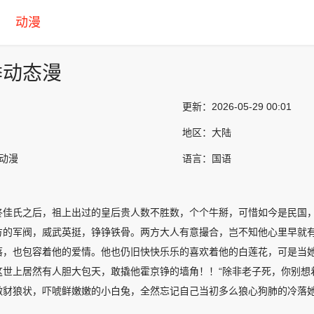
动漫
季动态漫
更新：
2026-05-29 00:01
地区：
大陆
产动漫
语言：
国语
佟佳氏之后，祖上出过的皇后贵人数不胜数，个个牛掰，可惜如今是民国
方的军阀，威武英挺，铮铮铁骨。两方大人有意撮合，岂不知他心里早就
落，也包容着他的爱情。他也仍旧快快乐乐的喜欢着他的白莲花，可是当她
这世上居然有人胆大包天，敢撬他霍京铮的墙角！！“除非老子死，你别想
做豺狼状，吓唬鲜嫩嫩的小白兔，全然忘记自己当初多么狼心狗肺的冷落她
，如何！”当淑女遇上军阀，当婚姻遭遇爱情，要想天长地久龙凤呈祥，究