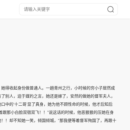
，她得收起身份做普通人。一趟青州之行，小时候的穷小子居然成
有了别人，迫于媒妁之言，她还是嫁了，安然的做她的督军夫人，
口中的‘十二哥’显了真身，她为他不顾性命的时候，他才后知后
着跟那小白脸双宿双飞！！”说这话的时候，他恶狠狠的压她在身
！！却不知她一笑，倾国倾城，“那我便等着督军殉国了，再跟十
竟有没有可能？