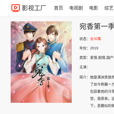
影视工厂
首页
电视剧
电影
综艺
宛香第一
状态：
全30集
年份：
2019
类型：
爱情,剧情,国
主演：
简介：
她是满洲贵族
了如今称霸一
包容着他的冷
觉，竟原来，
下，恶霸似的
二哥远走高飞