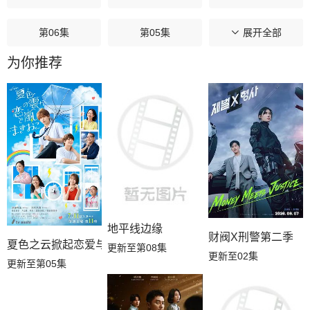
第06集
第05集
第04集
展开全部
为你推荐
第03集
第02集
第01集
地平线边缘
财阀X刑警第二季
夏色之云掀起恋爱与风暴
更新至第08集
更新至02集
更新至第05集