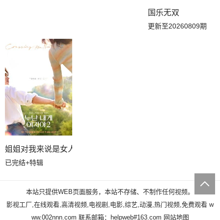
国乐无双
20250209期
20250205期
20250202期
更新至20260809期
20250126期
20250119期
20250112期
20250105期
20241229期
20241222期
20241215期
20241208期
20241201期
20241124期
20241117期
20241110期
姐姐对我来说是女人2
20241103期
20241027期
20241020期
已完结+特辑
20241013期
20241006期
20240929期
本站只提供WEB页面服务，本站不存储、不制作任何视频。
影视工厂,在线观看,高清视频,电视剧,电影,综艺,动漫,热门视频,免费观看
w
20240922期
20240915期
20240908期
ww.002nnn.com
联系邮箱：helpweb#163.com
网站地图