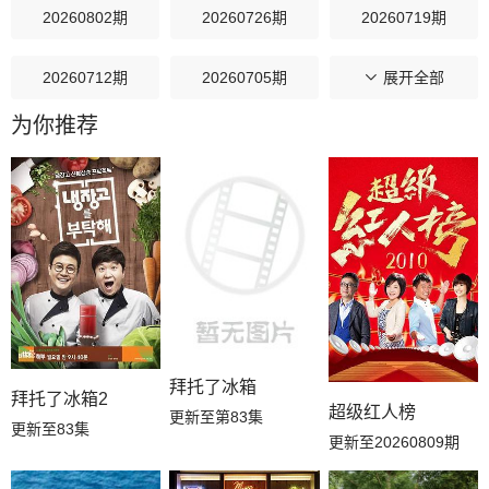
20260802期
20260726期
20260719期
20260712期
20260705期
20260628期
展开全部
为你推荐
20260621期
20260614期
20260607期
20260531期
20260524期
20260517期
20260503期
20260426期
20260419期
20260412期
20260405期
20260322期
20260315期
20260308期
20260301期
拜托了冰箱
拜托了冰箱2
超级红人榜
更新至第83集
更新至83集
20260222期
20260215期
20260208期
更新至20260809期