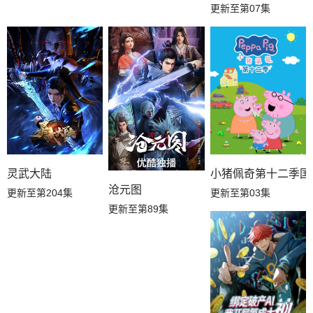
更新至第07集
灵武大陆
小猪佩奇第十二季国
沧元图
更新至第204集
更新至第03集
更新至第89集