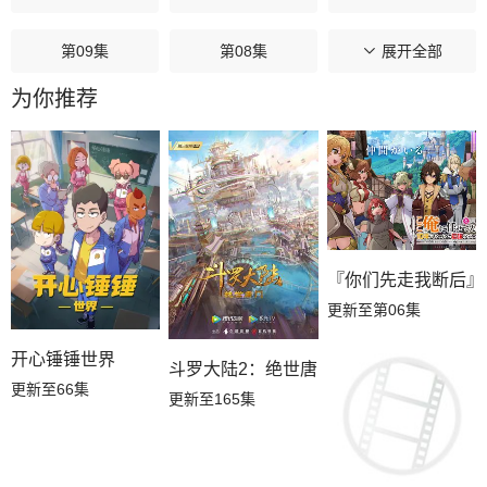
第09集
第08集
第07集
展开全部
为你推荐
第06集
第05集
第04集
第03集
第02集
第01集
『你们先走我断后』
更新至第06集
开心锤锤世界
斗罗大陆2：绝世唐门
更新至66集
更新至165集