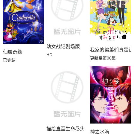
幼女战记剧场版
我家的弟弟们真是让
仙履奇缘
HD
更新至第06集
已完结
描绘直至生命尽头
神之水滴