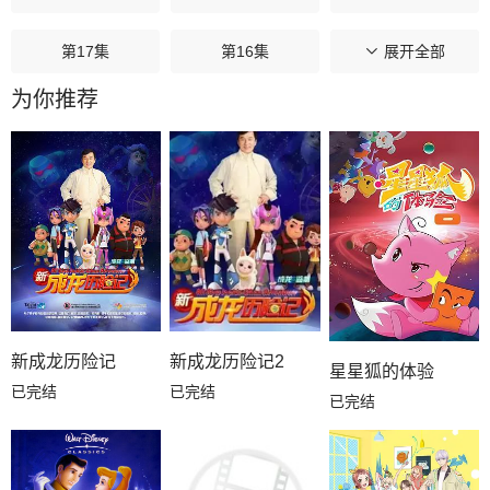
第17集
第16集
第15集
展开全部
为你推荐
第14集
第13集
第12集
第11集
第10集
第09集
第08集
第07集
第06集
第05集
第04集
第03集
第02集
第01集
新成龙历险记
新成龙历险记2
星星狐的体验
已完结
已完结
已完结