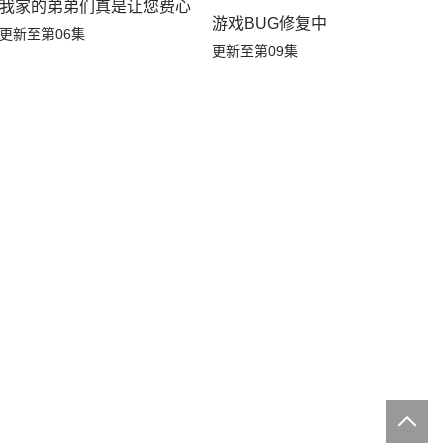
我家的弟弟们真是让您费心了
游戏BUG修复中
更新至第06集
更新至第09集
季
家在废设定异世界无双～第2季