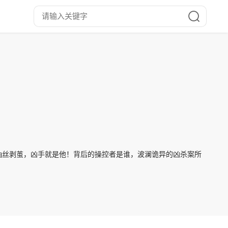
抽丝剥茧，凶手就是他！背后的操控者是谁，波澜诡异的凶杀案所