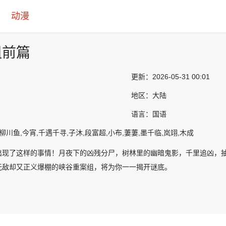
动漫
组前篇
更新：
2026-05-31 00:01
地区：
大陆
语言：
国语
柳川鱼,今宵,千遇千寻,子沐,段富超,小布,萋萋,墨千临,岚翊,木成
出现了这样的事情！月夜下的凶残分尸，树林里的幽暗鬼影，千里追凶，
无敌却又正义爆棚的峡谷重案组，将为你一一揭开谜底。