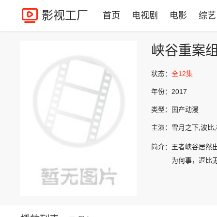
影视工厂
首页
电视剧
电影
综艺
峡谷重案
状态：
全12集
年份：
2017
类型：
国产动漫
主演：
雪月之下,波比,
简介：
王者峡谷居然
为何事，逗比