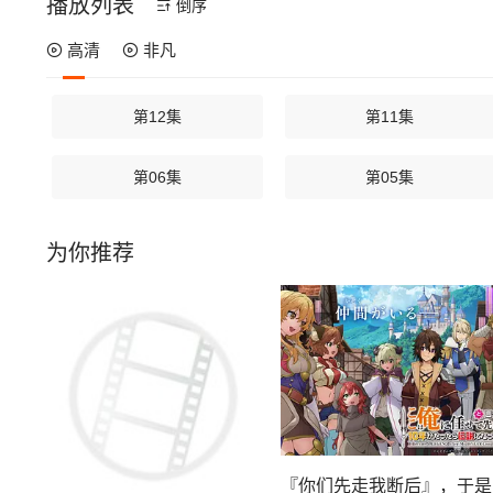
播放列表
倒序
高清
非凡
第12集
第11集
第06集
第05集
为你推荐
『你们先走我断后』，于是