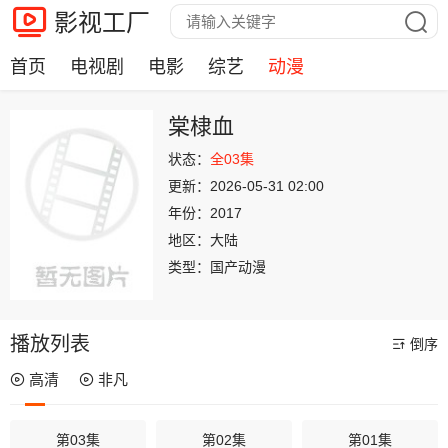
影视工厂
首页
电视剧
电影
综艺
动漫
棠棣血
状态：
全03集
更新：
2026-05-31 02:00
年份：
2017
地区：
大陆
类型：
国产动漫
播放列表
倒序
高清
非凡
第03集
第02集
第01集