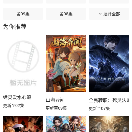
第09集
第08集
第07集
展开全部
为你推荐
第06集
第05集
第04集
第03集
第02集
第01集
缔灵爱水心缠
山海异闻
全民转职：死灵法师
更新至02集
更新至09集
更新至07集