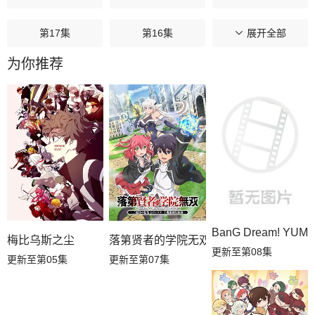
第17集
第16集
第15集
展开全部
为你推荐
第14集
第13集
第12集
第11集
第10集
第09集
第08集
第07集
第06集
第05集
第04集
第03集
第02集
第01集
BanG Dream! YUM
梅比乌斯之尘
落第贤者的学院无双第二回转生，S等级
更新至第08集
更新至第05集
更新至第07集