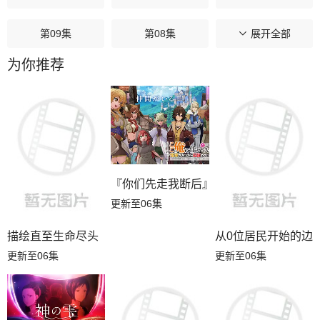
第09集
第08集
第07集
展开全部
为你推荐
第06集
第05集
第04集
第03集
第02集
第01集
『你们先走我断后』，于是10年后我成为
更新至06集
描绘直至生命尽头
从0位居民开始的边
更新至06集
更新至06集