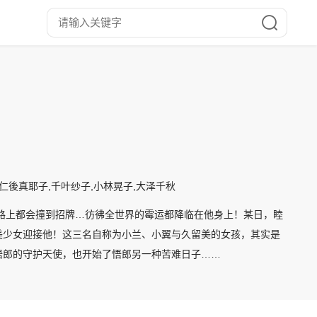
,仁後真耶子,千叶纱子,小林晃子,大泽千秋
路上都会撞到招牌…彷彿全世界的霉运都降临在他身上！某日，睦
美少女迎接他！这三名自称为小兰、小翼与久留美的女孩，其实是
悟郎的守护天使，也开始了悟郎另一种苦难日子……