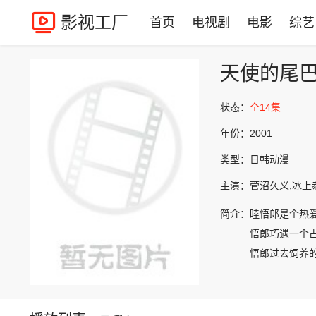
影视工厂
首页
电视剧
电影
综艺
天使的尾
状态：
全14集
年份：
2001
类型：
日韩动漫
主演：
菅沼久义,冰上
简介：
睦悟郎是个热
悟郎巧遇一个
悟郎过去饲养