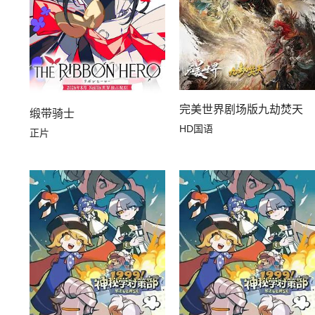
完美世界剧场版九劫焚天
缎带骑士
HD国语
正片