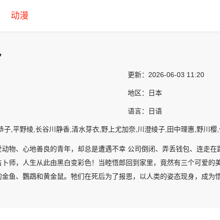
动漫
巴
更新：
2026-06-03 11:20
地区：
日本
语言：
日语
恭子,平野绫,长谷川静香,清水芽衣,野上尤加奈,川澄绫子,田中理惠,野川樱
爱动物、心地善良的青年，却总是遭遇不幸 公司倒闭、弄丢钱包、连走在
占卜师，人生从此由黑白变彩色！当睦悟郎回到家里，竟然有三个可爱的
的金鱼、鸚鵡和黄金鼠。牠们在死后为了报恩，以人类的姿态现身，成为