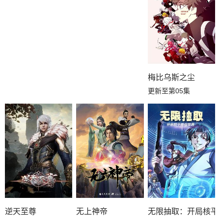
梅比乌斯之尘
更新至第05集
无限抽取：开局核平
逆天至尊
无上神帝