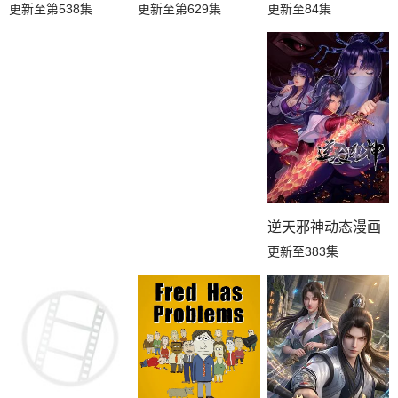
更新至84集
更新至第538集
更新至第629集
逆天邪神动态漫画
更新至383集