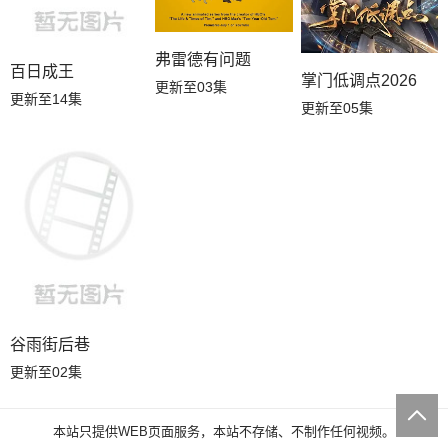
弗雷德有问题
百日成王
掌门低调点2026
更新至03集
更新至14集
更新至05集
谷雨街后巷
更新至02集
本站只提供WEB页面服务，本站不存储、不制作任何视频。