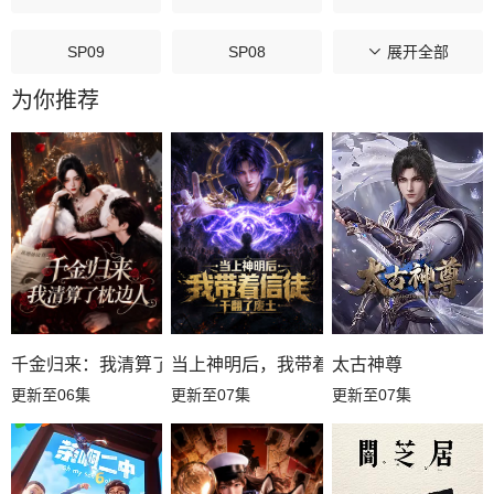
SP09
SP08
展开全部
SP07
为你推荐
SP06
SP05
SP04
SP03
SP02
SP01
第12集
第11集
第10集
第09集
第08集
第07集
第06集
第05集
第04集
千金归来：我清算了枕边人
当上神明后，我带着信徒干翻了废土
太古神尊
更新至06集
更新至07集
更新至07集
第03集
第02集
第01集