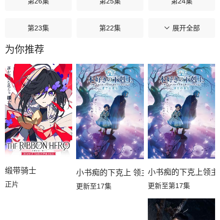
第26集
第25集
第24集
第23集
第22集
第21集
展开全部
为你推荐
第20集
第19集
第18集
第17集
第16集
第15集
第14集
第13集
第12集
第11集
第10集
第09集
第08集
第07集
第06集
缎带骑士
小书痴的下克上领主
小书痴的下克上 领主的养女
正片
更新至第17集
更新至17集
第05集
第04集
第03集
第02集
第01集