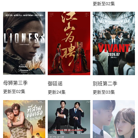
更新至02集
母狮第三季
御廷谣
别班第二季
更新至02集
更新24集
更新至03集