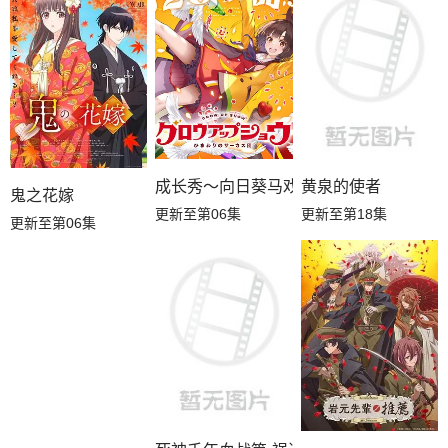
第03集
第02集
第01集
成长秀～向日葵马戏团～
黄泉的使者
鬼之花嫁
更新至第06集
更新至第18集
更新至第06集