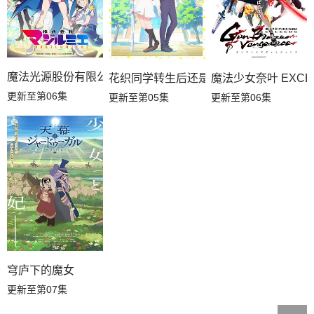
魔法光源股份有限公司第二季
花织同学转生后还是想干架
魔法少女奈叶 EXCEEDS
更新至第06集
更新至第05集
更新至第06集
穹庐下的魔女
更新至第07集