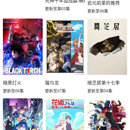
死神千年血战篇-祸进谭-
岩元前辈的推荐
更新至第03集
更新至06集
暗黑灯火
猫与龙
暗芝居第十七季
更新至06集
更新至07集
更新至第04集