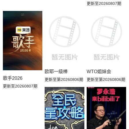
更新至20260807期
第20250713期
第20250706期
第20250629期
第20250622期
第20250615期
第20250608期
第20250601期
第20250525期
第20250518期
第20250511期
第20250504期
第20250427期
欧耶一级棒
WTO姐妹会
第20250420期
第20250413期
第20250406期
歌手2026
更新至第20260806期
更新至第20260806期
更新至20260807期
第20250330期
第20250323期
第20250316期
第20250309期
第20250302期
第20250223期
第20250216期
第20250209期
第20250202期