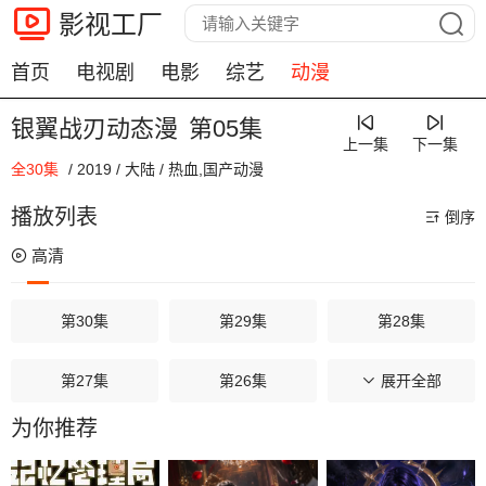
影视工厂
首页
电视剧
电影
综艺
动漫
银翼战刃动态漫
第05集
上一集
下一集
全30集
/
2019
/
大陆
/
热血,国产动漫
00:00 / 00:00
播放列表
倒序
高清
第30集
第29集
第28集
第27集
第26集
第25集
展开全部
为你推荐
第24集
第23集
第22集