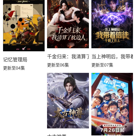
第21集
第20集
第19集
第18集
第17集
第16集
第15集
第14集
第13集
第12集
第11集
第10集
千金归来：我清算了枕边人
当上神明后，我带着
记忆管理局
更新至06集
更新至07集
更新至04集
第09集
第08集
第07集
第06集
第05集
第04集
第03集
第02集
第01集