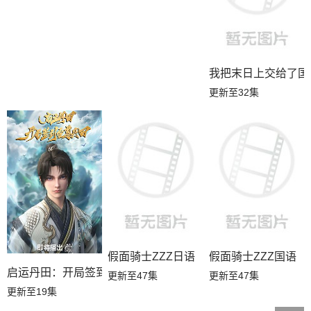
我把末日上交给了国
更新至32集
假面骑士ZZZ日语
假面骑士ZZZ国语
启运丹田：开局签到至尊丹田
更新至47集
更新至47集
更新至19集