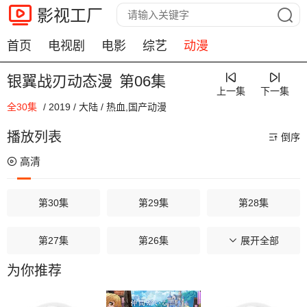
影视工厂
首页
电视剧
电影
综艺
动漫
银翼战刃动态漫
第06集
上一集
下一集
全30集
/
2019
/
大陆
/
热血,国产动漫
00:00 / 00:00
播放列表
倒序
高清
第30集
第29集
第28集
第27集
第26集
第25集
展开全部
为你推荐
第24集
第23集
第22集