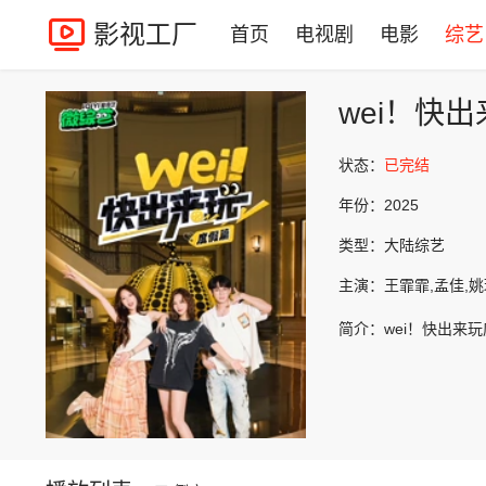
影视工厂
首页
电视剧
电影
综艺
wei！快
状态：
已完结
年份：
2025
类型：
大陆综艺
主演：
王霏霏,孟佳,
简介：
wei！快出来