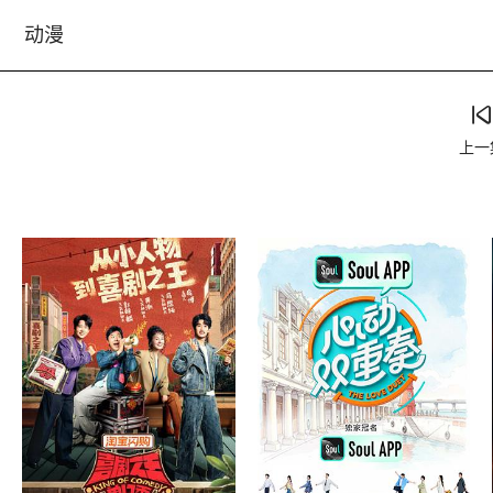
动漫
上一