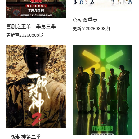
心动双重奏
喜剧之王单口季第三季
更新至20260808期
更新至20260808期
一饭封神第二季