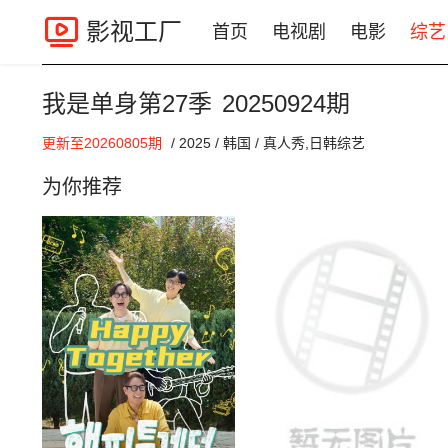
影视工厂
首页
电视剧
电影
综艺
我是单身第27季
20250924期
00:00 / 00:00
更新至20260805期
/
2025
/
韩国
/
真人秀,日韩综艺
为你推荐