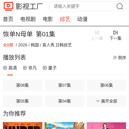
影视工厂
首页
电视剧
电影
综艺
动漫
恢单N母单
第01集
上一集
下一集
全8期
/
2026
/
韩国
/
真人秀,日韩综艺
00:00 / 00:00
播放列表
倒序
高清
非凡
量子
第08集
第07集
第06集
第05集
第04集
第03集
展开全部
为你推荐
第02集
第01集