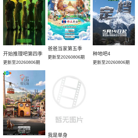
爸爸当家第五季
开始推理吧第四季
种地吧4
更新至20260806期
更新至20260806期
更新至20260806期
我是单身