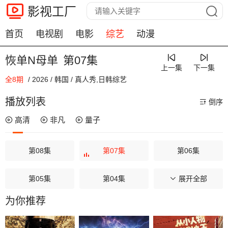
影视工厂
首页
电视剧
电影
综艺
动漫
恢单N母单
第07集
上一集
下一集
全8期
/
2026
/
韩国
/
真人秀,日韩综艺
00:00 / 00:00
播放列表
倒序
高清
非凡
量子
第08集
第07集
第06集
第05集
第04集
第03集
展开全部
为你推荐
第02集
第01集