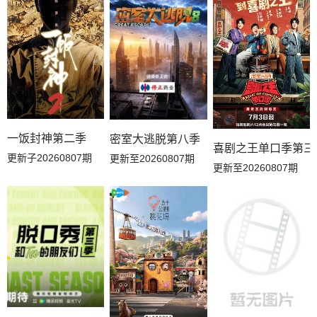
一饭封神第二季
密室大逃脱第八季
喜剧之王单口季第三
更新子20260807期
更新至20260807期
更新至20260807期