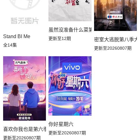
虽然没准备什么菜第四季
Stand BI Me
更新至12期
密室大逃脱第八季大
全14集
更新至20260807期
你好星期六
喜欢你我也是第六季
更新至20260807期
更新至20260807期