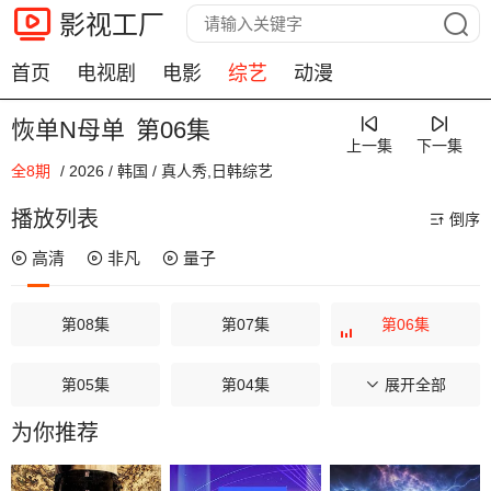
影视工厂
首页
电视剧
电影
综艺
动漫
恢单N母单
第06集
上一集
下一集
全8期
/
2026
/
韩国
/
真人秀,日韩综艺
00:00 / 00:00
播放列表
倒序
高清
非凡
量子
第08集
第07集
第06集
第05集
第04集
第03集
展开全部
为你推荐
第02集
第01集