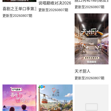
脱口秀和Ta的朋友
说唱巅峰对决2026
更新至20260807期
喜剧之王单口季第三季
更新至20260807期
更新至20260807期
天才厨人
更新至20260807期