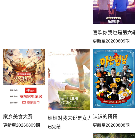
喜欢你我也是第六季
更新至20260809期
认识的哥哥
家乡美食大赛
姐姐对我来说是女人2
更新至20260808期
更新至20260809期
已完结