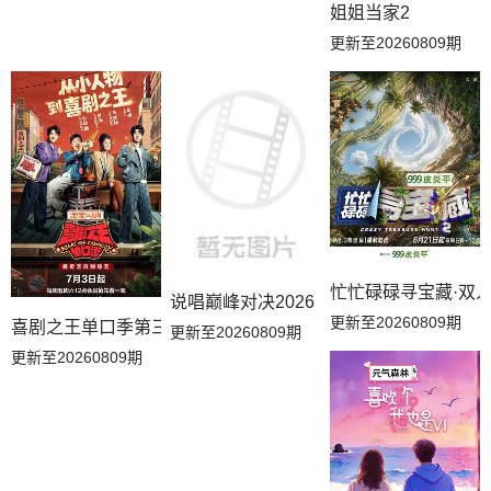
姐姐当家2
更新至20260809期
忙忙碌碌寻宝藏·双
说唱巅峰对决2026
更新至20260809期
喜剧之王单口季第三季
更新至20260809期
更新至20260809期