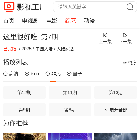
影视工厂
首页
电视剧
电影
综艺
动漫
这里很好吃
第7期
上一集
下一集
已完结
/
2025
/
中国大陆
/
大陆综艺
00:00 / 00:00
播放列表
倒序
高清
ikun
非凡
量子
第12期
第11期
第10期
第9期
第8期
展开全部
第7期
为你推荐
第6期
第5期
第4期