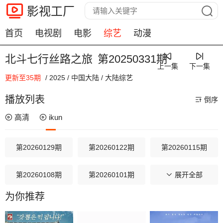
影视工厂
首页
电视剧
电影
综艺
动漫
北斗七行丝路之旅
第20250331期
上一集
下一集
更新至35期
/
2025
/
中国大陆
/
大陆综艺
00:00 / 00:00
播放列表
倒序
高清
ikun
第20260129期
第20260122期
第20260115期
第20260108期
第20260101期
第20251225期
展开全部
为你推荐
第20251218期
第20251211期
第20251204期