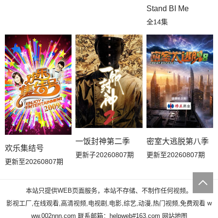
Stand BI Me
全14集
一饭封神第二季
密室大逃脱第八季
欢乐集结号
更新子20260807期
更新至20260807期
更新至20260807期
本站只提供WEB页面服务，本站不存储、不制作任何视频。
影视工厂,在线观看,高清视频,电视剧,电影,综艺,动漫,热门视频,免费观看
w
ww.002nnn.com
联系邮箱：helpweb#163.com
网站地图