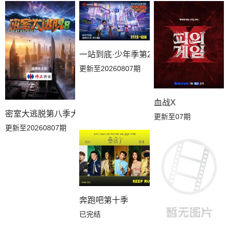
一站到底·少年季第2季
更新至20260807期
血战X
密室大逃脱第八季大神版
更新至07期
更新至20260807期
奔跑吧第十季
已完结