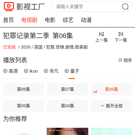
影视工厂
首页
电视剧
电影
综艺
动漫
犯罪记录第二季
第06集
上一集
下一集
已完结
/
2026
/
英国
/
犯罪,惊悚,剧情,欧美剧
00:00 / 00:00
播放列表
倒序
高清
ikun
非凡
量子
第08集
第07集
第06集
第05集
第04集
第03集
展开全部
为你推荐
第02集
第01集