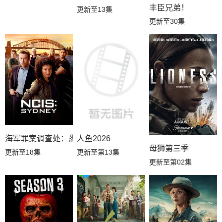
丰臣兄弟！
更新至13集
更新至30集
海军罪案调查处：悉尼第三季
人鱼2026
母狮第三季
更新至18集
更新至第13集
更新至第02集