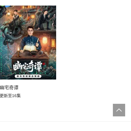
幽宅奇谭
更新至16集