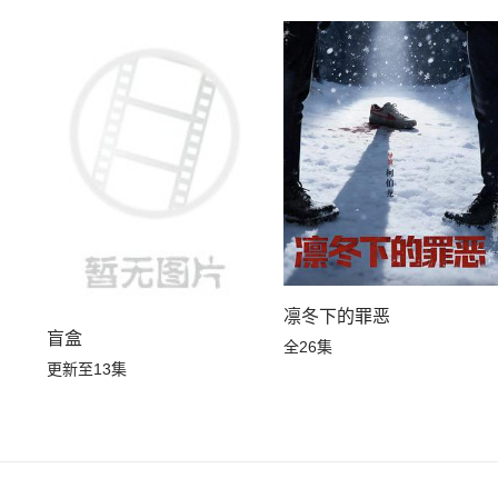
凛冬下的罪恶
盲盒
全26集
更新至13集