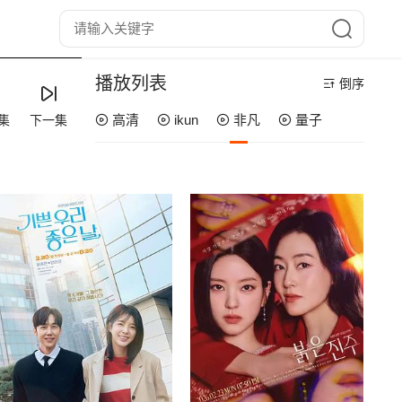
播放列表
倒序
高清
ikun
非凡
量子
集
下一集
第08集
第07集
第06集
第05集
第04集
第03集
第02集
第01集