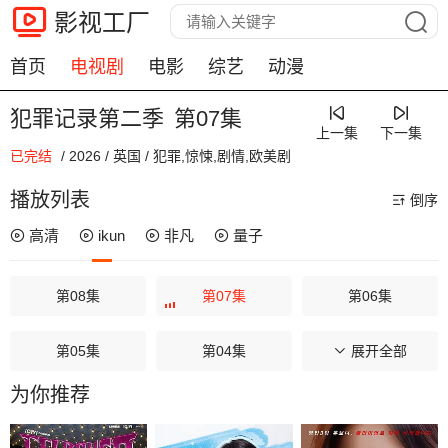
影视工厂
首页
电视剧
电影
综艺
动漫
犯罪记录第二季
第07集
上一集
下一集
已完结
/
2026
/
英国
/
犯罪,惊悚,剧情,欧美剧
00:00 / 00:00
播放列表
倒序
高清
ikun
非凡
量子
第08集
第07集
第06集
第05集
第04集
第03集
展开全部
为你推荐
第02集
第01集