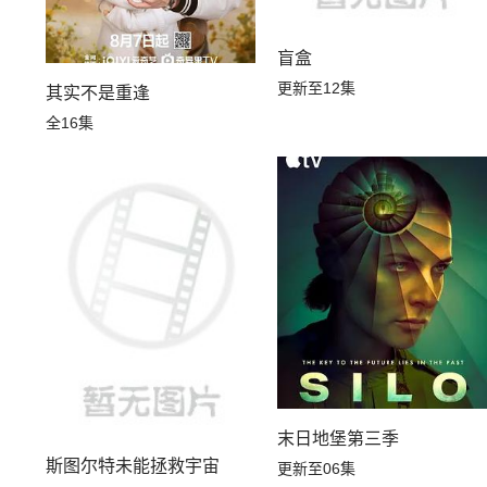
盲盒
更新至12集
其实不是重逢
全16集
末日地堡第三季
斯图尔特未能拯救宇宙
更新至06集