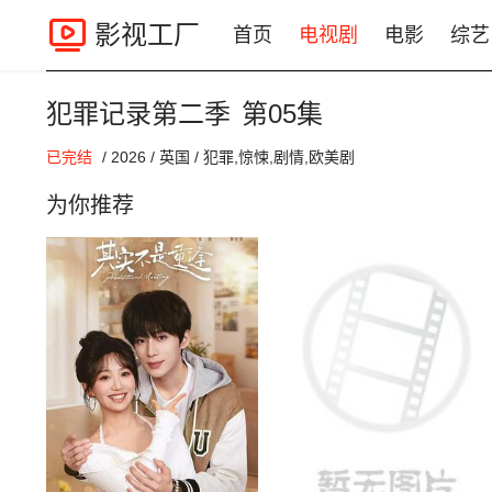
影视工厂
首页
电视剧
电影
综艺
犯罪记录第二季
第05集
00:00 / 00:00
已完结
/
2026
/
英国
/
犯罪,惊悚,剧情,欧美剧
为你推荐