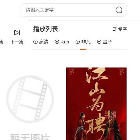
播放列表
倒序
高清
ikun
非凡
量子
集
下一集
第08集
第07集
第06集
第05集
第04集
第03集
第02集
第01集