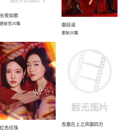
长夜如歌
更新至20集
御廷谣
更新20集
吾凰在上之凤御四方
红色珍珠