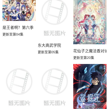
第31集
第30集
第29集
第28集
第27集
第26集
是王者啊？第六季
第25集
第24集
第23集
更新至第04集
第22集
第21集
第20集
东大高武学院
花仙子之魔法香对论
更新至第05集
第19集
第18集
第17集
更新至第20集
第16集
第15集
第14集
第13集
第12集
第11集
第10集
第09集
第08集