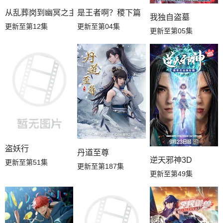
第07集
第06集
第05集
从乱葬岗到幽冥之主
是王者啊？稷下篇
我独自盗墓
更新至第12集
更新至第04集
第04集
第03集
第02集
更新至第05集
第01集
盗妖行
丹道至尊
逆天邪神3D
更新至第51集
更新至第187集
更新至第49集